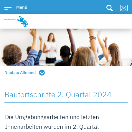
Kopfzeile
zur Startseite
Direkt zur Hauptnavigation
Direkt zum Inhalt
Direkt zur Suche
Direkt zum Stichwortverzeichnis
Menü
Inhalt
Neubau Allmend
Baufortschritte 2. Quartal 2024
Zugehörige Objekte
Die Umgebungsarbeiten und letzten
Innenarbeiten wurden im 2. Quartal