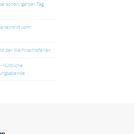
personen, ganzer Tag
teneintritt vom
nd der Weihnachtsferien
- Nützliche
rungsabende
en