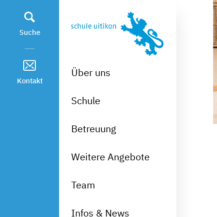
Kopfzeile
zur Startseite
Direkt zur Hauptnavigation
Direkt zum Inhalt
Direkt zur Suche
Direkt zum Stichwortverzeichnis
Suche
Über uns
Kontakt
Schule
Betreuung
Weitere Angebote
Team
Infos & News