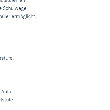
ze Schulwege
hüler ermöglicht.
.
rstufe.
 Aula.
lstufe