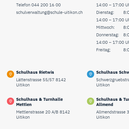
Telefon
044 200 16 00
14:00 – 17:00 U
schulverwaltung@schule-uitikon.ch
Dienstag:
8:0
14:00 – 17:00 U
Mittwoch:
8:0
Donnerstag:
8:0
14:00 – 17:00 U
Freitag;
8:0
Schulhaus Rietwis
Schulhaus Sch
Lättenstrasse 55/57 8142
Schwerzgruebstr
Uitikon
Uitikon
Schulhaus & Turnhalle
Schulhaus & Tu
Mettlen
Allmend
Mettlenstrasse 20 A/B 8142
Allmendstrasse 
Uitikon
Uitikon