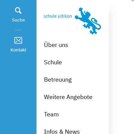
Kopfzeile
zur Startseite
Direkt zur Hauptnavigation
Direkt zum Inhalt
Direkt zur Suche
Direkt zum Stichwortverzeichnis
Suche
Über uns
Kontakt
Schule
Betreuung
Weitere Angebote
Team
Infos & News