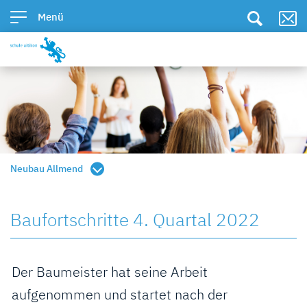
Kopfzeile
zur Startseite
Direkt zur Hauptnavigation
Direkt zum Inhalt
Direkt zur Suche
Direkt zum Stichwortverzeichnis
Menü
Inhalt
Neubau Allmend
Baufortschritte 4. Quartal 2022
Zugehörige Objekte
Der Baumeister hat seine Arbeit
aufgenommen und startet nach der