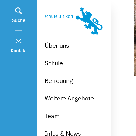
Kopfzeile
zur Startseite
Direkt zur Hauptnavigation
Direkt zum Inhalt
Direkt zur Suche
Direkt zum Stichwortverzeichnis
Suche
Über uns
Kontakt
Schule
Betreuung
Weitere Angebote
Team
Infos & News