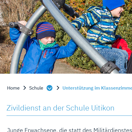
Inhalt
Home
Schule
Unterstützung im Klassenzimm
Zivildienst an der Schule Uitikon
Junge Erwachsene, die statt des Militärdienstes