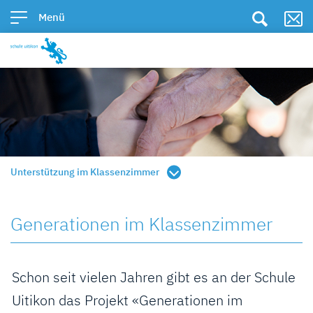
Kopfzeile
zur Startseite
Direkt zur Hauptnavigation
Direkt zum Inhalt
Direkt zur Suche
Direkt zum Stichwortverzeichnis
Menü
Inhalt
Unterstützung im Klassenzimmer
Generationen im Klassenzimmer
Schon seit vielen Jahren gibt es an der Schule
Uitikon das Projekt «Generationen im